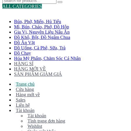
ALL CATEGORIES
TOTAL 775 PRODUCTS
Bún, Phở, Miến, Hủ Tiếu
Mì, Bún, Cháo, Phở, Đồ Hộp
Gia Vị, Nguyên Liệu Nấu Ăn
Đồ Khô, Bột, Đồ Ngâm Chua
Đồ Ăn Vặt
Đồ Uống, Cà Phê, Sữa, Trà
Đồ Chay
Hóa Mỹ Phẩm, Chăm Sóc Cá Nhân
HÀNG SỈ
HÀNG MỚI VỀ
SẢN PHẨM GIẢM GIÁ
Trang chủ
Cửa hàng
Hàng mới về
Sales
Liên hệ
Tài khoản
Tài khoản
Tình trạng đơn hàng
Wishlist