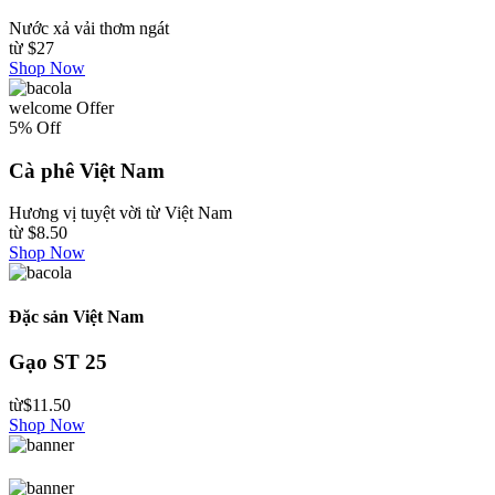
Nước xả vải thơm ngát
từ
$27
Shop Now
welcome Offer
5% Off
Cà phê Việt Nam
Hương vị tuyệt vời từ Việt Nam
từ
$8.50
Shop Now
Đặc sản Việt Nam
Gạo ST 25
từ
$11.50
Shop Now