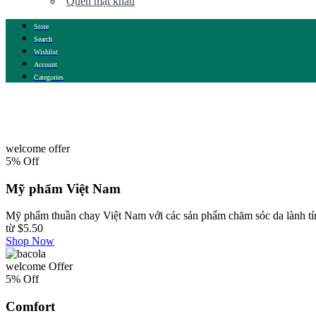
Quên mật khẩu
Store
Search
Wishlist
Account
Categories
welcome offer
5% Off
Mỹ phẩm Việt Nam
Mỹ phẩm thuần chay Việt Nam với các sản phẩm chăm sóc da lành tín
từ
$5.50
Shop Now
welcome Offer
5% Off
Comfort