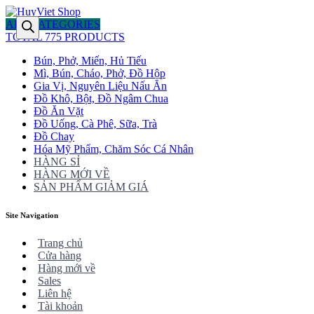
ALL CATEGORIES
TOTAL 775 PRODUCTS
Bún, Phở, Miến, Hủ Tiếu
Mì, Bún, Cháo, Phở, Đồ Hộp
Gia Vị, Nguyên Liệu Nấu Ăn
Đồ Khô, Bột, Đồ Ngâm Chua
Đồ Ăn Vặt
Đồ Uống, Cà Phê, Sữa, Trà
Đồ Chay
Hóa Mỹ Phẩm, Chăm Sóc Cá Nhân
HÀNG SỈ
HÀNG MỚI VỀ
SẢN PHẨM GIẢM GIÁ
Site Navigation
Trang chủ
Cửa hàng
Hàng mới về
Sales
Liên hệ
Tài khoản