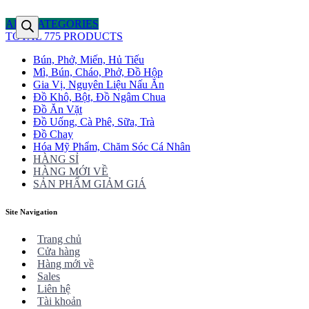
ALL CATEGORIES
TOTAL 775 PRODUCTS
Bún, Phở, Miến, Hủ Tiếu
Mì, Bún, Cháo, Phở, Đồ Hộp
Gia Vị, Nguyên Liệu Nấu Ăn
Đồ Khô, Bột, Đồ Ngâm Chua
Đồ Ăn Vặt
Đồ Uống, Cà Phê, Sữa, Trà
Đồ Chay
Hóa Mỹ Phẩm, Chăm Sóc Cá Nhân
HÀNG SỈ
HÀNG MỚI VỀ
SẢN PHẨM GIẢM GIÁ
Site Navigation
Trang chủ
Cửa hàng
Hàng mới về
Sales
Liên hệ
Tài khoản