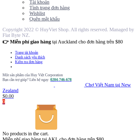
Tài khoản
Tình trạng đơn hàng
Wishlist
Quên mật khẩu
Copyright 2022 © HuyViet Shop. All rights reserved. Managed by
Flat Byte NZ.
👉 Miễn phí giao hàng
tại Auckland cho đơn hàng trên $80
Trang tài khoản
Danh sách yêu thích
Kiểm tra đơn hàng
Một sản phẩm của Huy Việt Corporation
Bạn cần trợ giúp? Liên hệ ngay:
0204-746-678
Chợ Việt Nam tại New
Zealand
$
0.00
0
No products in the cart.
Miễn phí giao hàng tại AKL cho đơn hàng trên $80