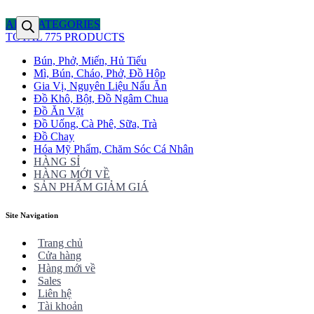
ALL CATEGORIES
TOTAL 775 PRODUCTS
Bún, Phở, Miến, Hủ Tiếu
Mì, Bún, Cháo, Phở, Đồ Hộp
Gia Vị, Nguyên Liệu Nấu Ăn
Đồ Khô, Bột, Đồ Ngâm Chua
Đồ Ăn Vặt
Đồ Uống, Cà Phê, Sữa, Trà
Đồ Chay
Hóa Mỹ Phẩm, Chăm Sóc Cá Nhân
HÀNG SỈ
HÀNG MỚI VỀ
SẢN PHẨM GIẢM GIÁ
Site Navigation
Trang chủ
Cửa hàng
Hàng mới về
Sales
Liên hệ
Tài khoản