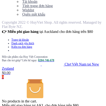
Tài khoản
Tình trạng đơn hàng
Wishlist
Quên mật khẩu
Copyright 2022 © HuyViet Shop. All rights reserved. Managed by
Flat Byte NZ.
👉 Miễn phí giao hàng
tại Auckland cho đơn hàng trên $80
Trang tài khoản
Danh sách yêu thích
Kiểm tra đơn hàng
Một sản phẩm của Huy Việt Corporation
Bạn cần trợ giúp? Liên hệ ngay:
0204-746-678
Chợ Việt Nam tại New
Zealand
$
0.00
0
No products in the cart.
Miễn phí giao hàng tại AKL cho đơn hàng trên $80