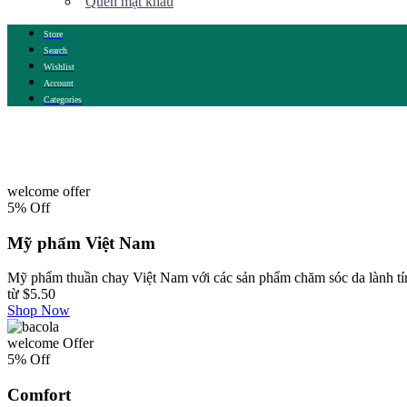
Quên mật khẩu
Store
Search
Wishlist
Account
Categories
welcome offer
5% Off
Mỹ phẩm Việt Nam
Mỹ phẩm thuần chay Việt Nam với các sản phẩm chăm sóc da lành tín
từ
$5.50
Shop Now
welcome Offer
5% Off
Comfort