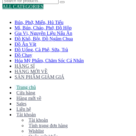
ALL CATEGORIES
TOTAL 775 PRODUCTS
Bún, Phở, Miến, Hủ Tiếu
Mì, Bún, Cháo, Phở, Đồ Hộp
Gia Vị, Nguyên Liệu Nấu Ăn
Đồ Khô, Bột, Đồ Ngâm Chua
Đồ Ăn Vặt
Đồ Uống, Cà Phê, Sữa, Trà
Đồ Chay
Hóa Mỹ Phẩm, Chăm Sóc Cá Nhân
HÀNG SỈ
HÀNG MỚI VỀ
SẢN PHẨM GIẢM GIÁ
Trang chủ
Cửa hàng
Hàng mới về
Sales
Liên hệ
Tài khoản
Tài khoản
Tình trạng đơn hàng
Wishlist