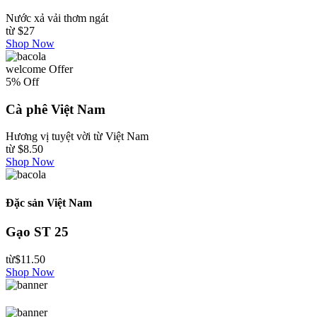
Nước xả vải thơm ngát
từ
$27
Shop Now
welcome Offer
5% Off
Cà phê Việt Nam
Hương vị tuyệt vời từ Việt Nam
từ
$8.50
Shop Now
Đặc sản Việt Nam
Gạo ST 25
từ
$11.50
Shop Now