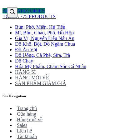
ALL CATEGORIES
TOTAL 775 PRODUCTS
Bún, Phở, Miến, Hủ Tiếu
Mì, Bún, Cháo, Phở, Đồ Hộp
Gia Vị, Nguyên Liệu Nấu Ăn
Đồ Khô, Bột, Đồ Ngâm Chua
Đồ Ăn Vặt
Đồ Uống, Cà Phê, Sữa, Trà
Đồ Chay
Hóa Mỹ Phẩm, Chăm Sóc Cá Nhân
HÀNG SỈ
HÀNG MỚI VỀ
SẢN PHẨM GIẢM GIÁ
Site Navigation
Trang chủ
Cửa hàng
Hàng mới về
Sales
Liên hệ
Tài khoản