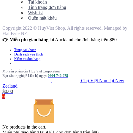
Tài khoản
Tình trạng đơn hàng
Wishlist
Quên mật khẩu
Copyright 2022 © HuyViet Shop. All rights reserved. Managed by
Flat Byte NZ.
👉 Miễn phí giao hàng
tại Auckland cho đơn hàng trên $80
Trang tài khoản
Danh sách yêu thích
Kiểm tra đơn hàng
Một sản phẩm của Huy Việt Corporation
Bạn cần trợ giúp? Liên hệ ngay:
0204-746-678
Chợ Việt Nam tại New
Zealand
$
0.00
0
No products in the cart.
Miễn phí giao hàng tại AKL cho đơn hàng trên $80