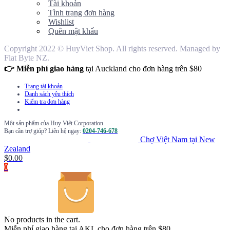
Tài khoản
Tình trạng đơn hàng
Wishlist
Quên mật khẩu
Copyright 2022 © HuyViet Shop. All rights reserved. Managed by
Flat Byte NZ.
👉 Miễn phí giao hàng
tại Auckland cho đơn hàng trên $80
Trang tài khoản
Danh sách yêu thích
Kiểm tra đơn hàng
Một sản phẩm của Huy Việt Corporation
Bạn cần trợ giúp? Liên hệ ngay:
0204-746-678
Chợ Việt Nam tại New
Zealand
$
0.00
0
No products in the cart.
Miễn phí giao hàng tại AKL cho đơn hàng trên $80