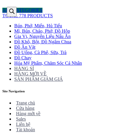
ALL CATEGORIES
TOTAL 778 PRODUCTS
Bún, Phở, Miến, Hủ Tiếu
Mì, Bún, Cháo, Phở, Đồ Hộp
Gia Vị, Nguyên Liệu Nấu Ăn
Đồ Khô, Bột, Đồ Ngâm Chua
Đồ Ăn Vặt
Đồ Uống, Cà Phê, Sữa, Trà
Đồ Chay
Hóa Mỹ Phẩm, Chăm Sóc Cá Nhân
HÀNG SỈ
HÀNG MỚI VỀ
SẢN PHẨM GIẢM GIÁ
Site Navigation
Trang chủ
Cửa hàng
Hàng mới về
Sales
Liên hệ
Tài khoản