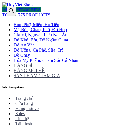
ALL CATEGORIES
TOTAL 775 PRODUCTS
Bún, Phở, Miến, Hủ Tiếu
Mì, Bún, Cháo, Phở, Đồ Hộp
Gia Vị, Nguyên Liệu Nấu Ăn
Đồ Khô, Bột, Đồ Ngâm Chua
Đồ Ăn Vặt
Đồ Uống, Cà Phê, Sữa, Trà
Đồ Chay
Hóa Mỹ Phẩm, Chăm Sóc Cá Nhân
HÀNG SỈ
HÀNG MỚI VỀ
SẢN PHẨM GIẢM GIÁ
Site Navigation
Trang chủ
Cửa hàng
Hàng mới về
Sales
Liên hệ
Tài khoản