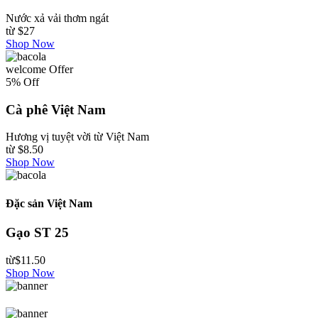
Nước xả vải thơm ngát
từ
$27
Shop Now
welcome Offer
5% Off
Cà phê Việt Nam
Hương vị tuyệt vời từ Việt Nam
từ
$8.50
Shop Now
Đặc sản Việt Nam
Gạo ST 25
từ
$11.50
Shop Now