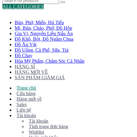
ALL CATEGORIES
TOTAL 775 PRODUCTS
Bún, Phở, Miến, Hủ Tiếu
Mì, Bún, Cháo, Phở, Đồ Hộp
Gia Vị, Nguyên Liệu Nấu Ăn
Đồ Khô, Bột, Đồ Ngâm Chua
Đồ Ăn Vặt
Đồ Uống, Cà Phê, Sữa, Trà
Đồ Chay
Hóa Mỹ Phẩm, Chăm Sóc Cá Nhân
HÀNG SỈ
HÀNG MỚI VỀ
SẢN PHẨM GIẢM GIÁ
Trang chủ
Cửa hàng
Hàng mới về
Sales
Liên hệ
Tài khoản
Tài khoản
Tình trạng đơn hàng
Wishlist