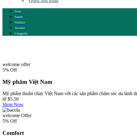
Quên mật khẩu
Store
Search
Wishlist
Account
Categories
welcome offer
5% Off
Mỹ phẩm Việt Nam
Mỹ phẩm thuần chay Việt Nam với các sản phẩm chăm sóc da lành tín
từ
$5.50
Shop Now
welcome Offer
5% Off
Comfort