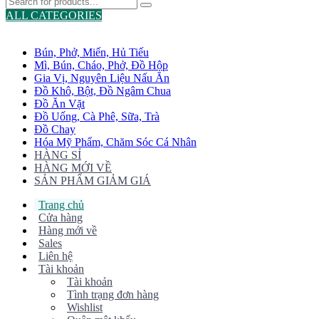
ALL CATEGORIES
TOTAL 775 PRODUCTS
Bún, Phở, Miến, Hủ Tiếu
Mì, Bún, Cháo, Phở, Đồ Hộp
Gia Vị, Nguyên Liệu Nấu Ăn
Đồ Khô, Bột, Đồ Ngâm Chua
Đồ Ăn Vặt
Đồ Uống, Cà Phê, Sữa, Trà
Đồ Chay
Hóa Mỹ Phẩm, Chăm Sóc Cá Nhân
HÀNG SỈ
HÀNG MỚI VỀ
SẢN PHẨM GIẢM GIÁ
Trang chủ
Cửa hàng
Hàng mới về
Sales
Liên hệ
Tài khoản
Tài khoản
Tình trạng đơn hàng
Wishlist