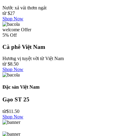
Nước xả vải thơm ngát
từ
$27
Shop Now
welcome Offer
5% Off
Cà phê Việt Nam
Hương vị tuyệt vời từ Việt Nam
từ
$8.50
Shop Now
Đặc sản Việt Nam
Gạo ST 25
từ
$11.50
Shop Now