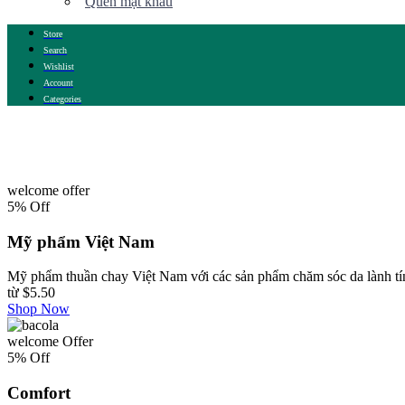
Quên mật khẩu
Store
Search
Wishlist
Account
Categories
welcome offer
5% Off
Mỹ phẩm Việt Nam
Mỹ phẩm thuần chay Việt Nam với các sản phẩm chăm sóc da lành tín
từ
$5.50
Shop Now
welcome Offer
5% Off
Comfort