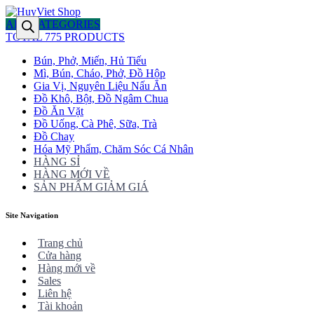
ALL CATEGORIES
TOTAL 775 PRODUCTS
Bún, Phở, Miến, Hủ Tiếu
Mì, Bún, Cháo, Phở, Đồ Hộp
Gia Vị, Nguyên Liệu Nấu Ăn
Đồ Khô, Bột, Đồ Ngâm Chua
Đồ Ăn Vặt
Đồ Uống, Cà Phê, Sữa, Trà
Đồ Chay
Hóa Mỹ Phẩm, Chăm Sóc Cá Nhân
HÀNG SỈ
HÀNG MỚI VỀ
SẢN PHẨM GIẢM GIÁ
Site Navigation
Trang chủ
Cửa hàng
Hàng mới về
Sales
Liên hệ
Tài khoản