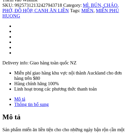
SKU:
99257312132427943718
Category:
MÌ, BÚN, CHÁO,
PHỞ, ĐỒ HỘP, CANH ĂN LIỀN
Tags:
MIẾN
,
MIẾN PHÚ
HUONG
Delivery info: Giao hàng toàn quốc NZ
Miễn phí giao hàng khu vực nội thành Auckland cho đơn
hàng trên $80
Hàng chính hãng 100%
Linh hoạt trong các phương thức thanh toán
Mô tả
Thông tin bổ sung
Mô tả
Sản phẩm miến ăn liền tiện cho cho những ngày bận rộn cần một