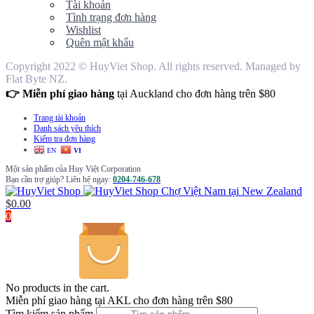
Tài khoản
Tình trạng đơn hàng
Wishlist
Quên mật khẩu
Copyright 2022 © HuyViet Shop. All rights reserved. Managed by
Flat Byte NZ.
👉 Miễn phí giao hàng
tại Auckland cho đơn hàng trên $80
Trang tài khoản
Danh sách yêu thích
Kiểm tra đơn hàng
EN
VI
Một sản phẩm của Huy Việt Corporation
Bạn cần trợ giúp? Liên hệ ngay:
0204-746-678
Chợ Việt Nam tại New Zealand
$
0.00
0
No products in the cart.
Miễn phí giao hàng tại AKL cho đơn hàng trên $80
Tìm kiếm sản phẩm