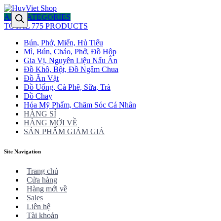
ALL CATEGORIES
TOTAL 775 PRODUCTS
Bún, Phở, Miến, Hủ Tiếu
Mì, Bún, Cháo, Phở, Đồ Hộp
Gia Vị, Nguyên Liệu Nấu Ăn
Đồ Khô, Bột, Đồ Ngâm Chua
Đồ Ăn Vặt
Đồ Uống, Cà Phê, Sữa, Trà
Đồ Chay
Hóa Mỹ Phẩm, Chăm Sóc Cá Nhân
HÀNG SỈ
HÀNG MỚI VỀ
SẢN PHẨM GIẢM GIÁ
Site Navigation
Trang chủ
Cửa hàng
Hàng mới về
Sales
Liên hệ
Tài khoản