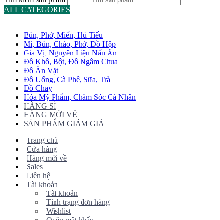
ALL CATEGORIES
TOTAL 775 PRODUCTS
Bún, Phở, Miến, Hủ Tiếu
Mì, Bún, Cháo, Phở, Đồ Hộp
Gia Vị, Nguyên Liệu Nấu Ăn
Đồ Khô, Bột, Đồ Ngâm Chua
Đồ Ăn Vặt
Đồ Uống, Cà Phê, Sữa, Trà
Đồ Chay
Hóa Mỹ Phẩm, Chăm Sóc Cá Nhân
HÀNG SỈ
HÀNG MỚI VỀ
SẢN PHẨM GIẢM GIÁ
Trang chủ
Cửa hàng
Hàng mới về
Sales
Liên hệ
Tài khoản
Tài khoản
Tình trạng đơn hàng
Wishlist
Quên mật khẩu