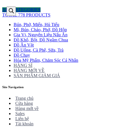
ALL CATEGORIES
TOTAL 778 PRODUCTS
Bún, Phở, Miến, Hủ Tiếu
Mì, Bún, Cháo, Phở, Đồ Hộp
Gia Vị, Nguyên Liệu Nấu Ăn
Đồ Khô, Bột, Đồ Ngâm Chua
Đồ Ăn Vặt
Đồ Uống, Cà Phê, Sữa, Trà
Đồ Chay
Hóa Mỹ Phẩm, Chăm Sóc Cá Nhân
HÀNG SỈ
HÀNG MỚI VỀ
SẢN PHẨM GIẢM GIÁ
Site Navigation
Trang chủ
Cửa hàng
Hàng mới về
Sales
Liên hệ
Tài khoản