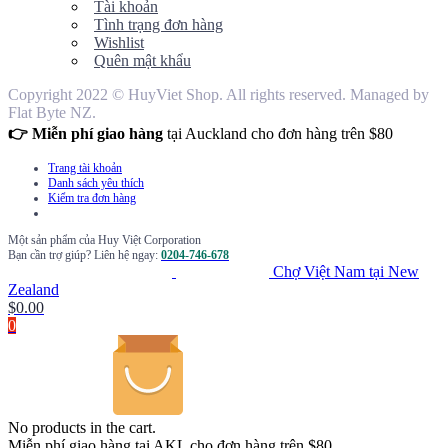
Tài khoản
Tình trạng đơn hàng
Wishlist
Quên mật khẩu
Copyright 2022 © HuyViet Shop. All rights reserved. Managed by
Flat Byte NZ.
👉 Miễn phí giao hàng
tại Auckland cho đơn hàng trên $80
Trang tài khoản
Danh sách yêu thích
Kiểm tra đơn hàng
Một sản phẩm của Huy Việt Corporation
Bạn cần trợ giúp? Liên hệ ngay:
0204-746-678
Chợ Việt Nam tại New
Zealand
$
0.00
0
No products in the cart.
Miễn phí giao hàng tại AKL cho đơn hàng trên $80