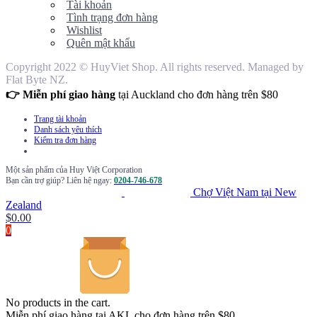
Tài khoản
Tình trạng đơn hàng
Wishlist
Quên mật khẩu
Copyright 2022 © HuyViet Shop. All rights reserved. Managed by
Flat Byte NZ.
👉 Miễn phí giao hàng
tại Auckland cho đơn hàng trên $80
Trang tài khoản
Danh sách yêu thích
Kiểm tra đơn hàng
Một sản phẩm của Huy Việt Corporation
Bạn cần trợ giúp? Liên hệ ngay:
0204-746-678
Chợ Việt Nam tại New
Zealand
$
0.00
0
No products in the cart.
Miễn phí giao hàng tại AKL cho đơn hàng trên $80