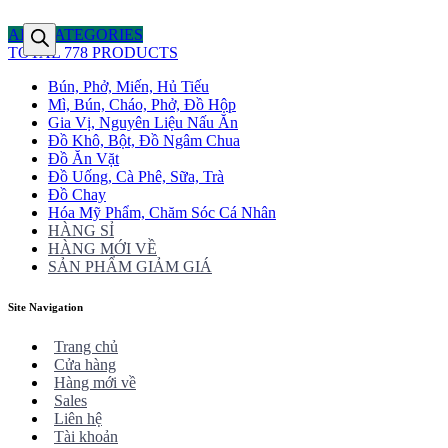
ALL CATEGORIES
TOTAL 778 PRODUCTS
Bún, Phở, Miến, Hủ Tiếu
Mì, Bún, Cháo, Phở, Đồ Hộp
Gia Vị, Nguyên Liệu Nấu Ăn
Đồ Khô, Bột, Đồ Ngâm Chua
Đồ Ăn Vặt
Đồ Uống, Cà Phê, Sữa, Trà
Đồ Chay
Hóa Mỹ Phẩm, Chăm Sóc Cá Nhân
HÀNG SỈ
HÀNG MỚI VỀ
SẢN PHẨM GIẢM GIÁ
Site Navigation
Trang chủ
Cửa hàng
Hàng mới về
Sales
Liên hệ
Tài khoản