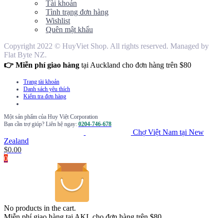
Tài khoản
Tình trạng đơn hàng
Wishlist
Quên mật khẩu
Copyright 2022 © HuyViet Shop. All rights reserved. Managed by
Flat Byte NZ.
👉 Miễn phí giao hàng
tại Auckland cho đơn hàng trên $80
Trang tài khoản
Danh sách yêu thích
Kiểm tra đơn hàng
Một sản phẩm của Huy Việt Corporation
Bạn cần trợ giúp? Liên hệ ngay:
0204-746-678
Chợ Việt Nam tại New
Zealand
$
0.00
0
No products in the cart.
Miễn phí giao hàng tại AKL cho đơn hàng trên $80