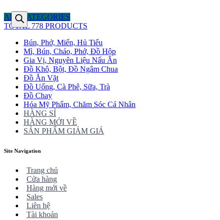
ALL CATEGORIES
TOTAL 778 PRODUCTS
Bún, Phở, Miến, Hủ Tiếu
Mì, Bún, Cháo, Phở, Đồ Hộp
Gia Vị, Nguyên Liệu Nấu Ăn
Đồ Khô, Bột, Đồ Ngâm Chua
Đồ Ăn Vặt
Đồ Uống, Cà Phê, Sữa, Trà
Đồ Chay
Hóa Mỹ Phẩm, Chăm Sóc Cá Nhân
HÀNG SỈ
HÀNG MỚI VỀ
SẢN PHẨM GIẢM GIÁ
Site Navigation
Trang chủ
Cửa hàng
Hàng mới về
Sales
Liên hệ
Tài khoản