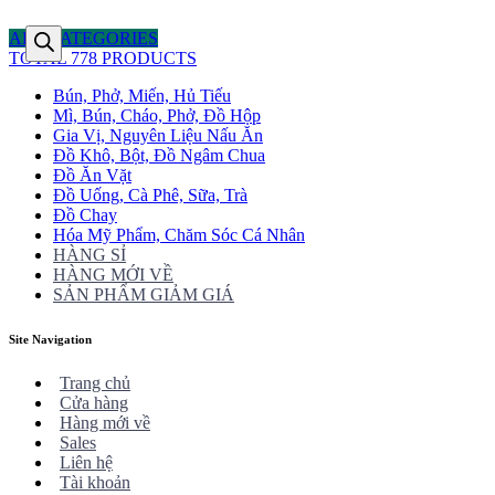
ALL CATEGORIES
TOTAL 778 PRODUCTS
Bún, Phở, Miến, Hủ Tiếu
Mì, Bún, Cháo, Phở, Đồ Hộp
Gia Vị, Nguyên Liệu Nấu Ăn
Đồ Khô, Bột, Đồ Ngâm Chua
Đồ Ăn Vặt
Đồ Uống, Cà Phê, Sữa, Trà
Đồ Chay
Hóa Mỹ Phẩm, Chăm Sóc Cá Nhân
HÀNG SỈ
HÀNG MỚI VỀ
SẢN PHẨM GIẢM GIÁ
Site Navigation
Trang chủ
Cửa hàng
Hàng mới về
Sales
Liên hệ
Tài khoản