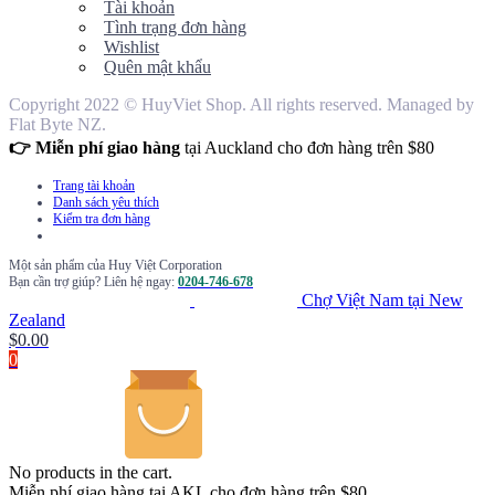
Tài khoản
Tình trạng đơn hàng
Wishlist
Quên mật khẩu
Copyright 2022 © HuyViet Shop. All rights reserved. Managed by
Flat Byte NZ.
👉 Miễn phí giao hàng
tại Auckland cho đơn hàng trên $80
Trang tài khoản
Danh sách yêu thích
Kiểm tra đơn hàng
Một sản phẩm của Huy Việt Corporation
Bạn cần trợ giúp? Liên hệ ngay:
0204-746-678
Chợ Việt Nam tại New
Zealand
$
0.00
0
No products in the cart.
Miễn phí giao hàng tại AKL cho đơn hàng trên $80