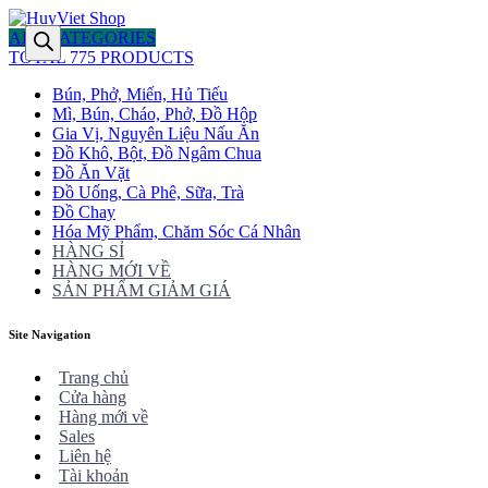
ALL CATEGORIES
TOTAL 775 PRODUCTS
Bún, Phở, Miến, Hủ Tiếu
Mì, Bún, Cháo, Phở, Đồ Hộp
Gia Vị, Nguyên Liệu Nấu Ăn
Đồ Khô, Bột, Đồ Ngâm Chua
Đồ Ăn Vặt
Đồ Uống, Cà Phê, Sữa, Trà
Đồ Chay
Hóa Mỹ Phẩm, Chăm Sóc Cá Nhân
HÀNG SỈ
HÀNG MỚI VỀ
SẢN PHẨM GIẢM GIÁ
Site Navigation
Trang chủ
Cửa hàng
Hàng mới về
Sales
Liên hệ
Tài khoản