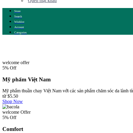
Quên mật khẩu
Store
Search
Wishlist
Account
Categories
welcome offer
5% Off
Mỹ phẩm Việt Nam
Mỹ phẩm thuần chay Việt Nam với các sản phẩm chăm sóc da lành tín
từ
$5.50
Shop Now
welcome Offer
5% Off
Comfort