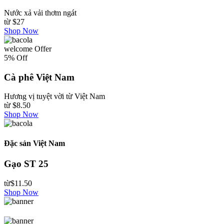
Nước xả vải thơm ngát
từ
$27
Shop Now
welcome Offer
5% Off
Cà phê Việt Nam
Hương vị tuyệt vời từ Việt Nam
từ
$8.50
Shop Now
Đặc sản Việt Nam
Gạo ST 25
từ
$11.50
Shop Now