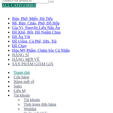
ALL CATEGORIES
TOTAL 775 PRODUCTS
Bún, Phở, Miến, Hủ Tiếu
Mì, Bún, Cháo, Phở, Đồ Hộp
Gia Vị, Nguyên Liệu Nấu Ăn
Đồ Khô, Bột, Đồ Ngâm Chua
Đồ Ăn Vặt
Đồ Uống, Cà Phê, Sữa, Trà
Đồ Chay
Hóa Mỹ Phẩm, Chăm Sóc Cá Nhân
HÀNG SỈ
HÀNG MỚI VỀ
SẢN PHẨM GIẢM GIÁ
Trang chủ
Cửa hàng
Hàng mới về
Sales
Liên hệ
Tài khoản
Tài khoản
Tình trạng đơn hàng
Wishlist